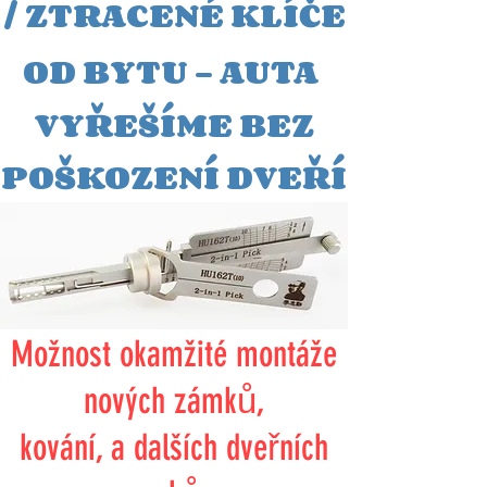
/
ZTRACEN
É KLÍČE
OD BYTU - AUTA
VYŘEŠÍME BEZ
POŠKOZENÍ DVEŘÍ
Možnost okamžité montáže
nových zámků,
kování, a dalších dveřních