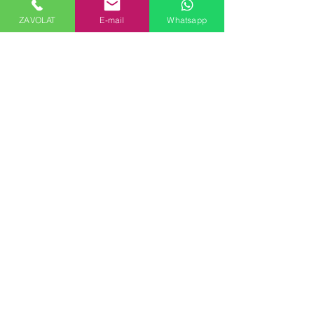
ZAVOLAT
E-mail
Whatsapp
C3000 | CISA | OBOUSTRANNÁ
Přidat do košíku