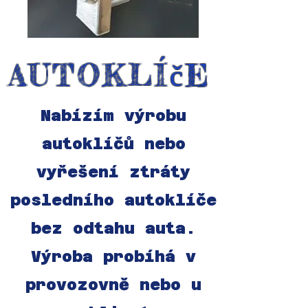
AUTOKLÍčE
Nabízím výrobu
autoklíčů nebo
vyřešení ztráty
posledního autoklíče
bez odtahu auta.
Výroba probíhá v
provozovně nebo u