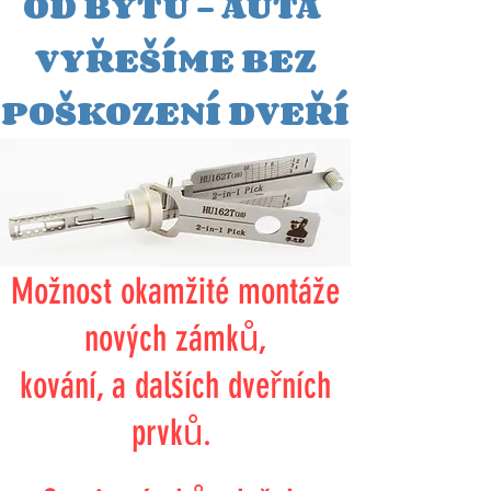
OD BYTU - AUTA
VYŘEŠÍME BEZ
POŠKOZENÍ DVEŘÍ
Možnost okamžité montáže
nových zámků,
kování, a dalších dveřních
prvků.