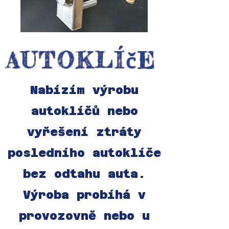
AUTOKLÍčE
Nabízím výrobu
autoklíčů nebo
vyřešení ztráty
posledního autoklíče
bez odtahu auta.
Výroba probíhá v
provozovně nebo u